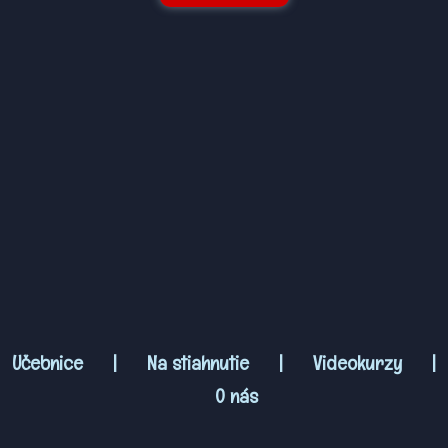
Učebnice
|
Na stiahnutie
|
Videokurzy
|
O nás