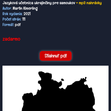
Jazyková učebnica ukrajinčiny pre samoukov
+ mp3 nahrávky
Autor:
Martin Kimerling
Rok vydania:
2021
Počet strán:
111
Formát:
pdf
zadarmo
Stiahnuť pdf