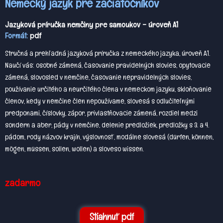
Nemecký jazyk pre začiatočníkov
Jazyková príručka nemčiny pre samoukov – úroveň A1
Formát:
pdf
Stručná a prehľadná jazyková príručka z nemeckého jazyka, úroveň A1.
Naučí vás: osobné zámená, časovanie pravidelných slovies, opytovacie
zámená, slovosled v nemčine, časovanie nepravidelných slovies,
používanie určitého a neurčitého člena v nemeckom jazyku, skloňovanie
členov, kedy v nemčine člen nepoužívame, slovesá s odlučiteľnými
predponami, číslovky, zápor, privlastňovacie zámená, rozdiel medzi
sondern a aber, pády v nemčine, delenie predložiek, predložky s 3. a 4.
pádom, rody názvov krajín, výslovnosť, modálne slovesá (dürfen, können,
mögen, müssen, sollen, wollen) a sloveso wissen.
zadarmo
Stiahnuť pdf