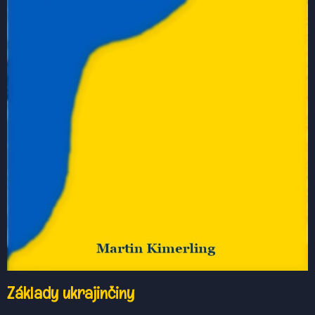
Základy ukrajinčiny