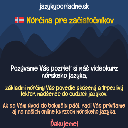
jazykyporiadne.sk
Nórčina pre začiatočníkov​
Pozývame Vás pozrieť si náš videokurz
nórskeho jazyka,
základmi nórčiny Vás povedie skúsený a trpezlivý
lektor, nadšenec do cudzích jazykov.
Ak sa Vám úvod do bokmålu páči, radi Vás privítame
aj na našich online kurzoch nórskeho jazyka.
Ďakujeme!