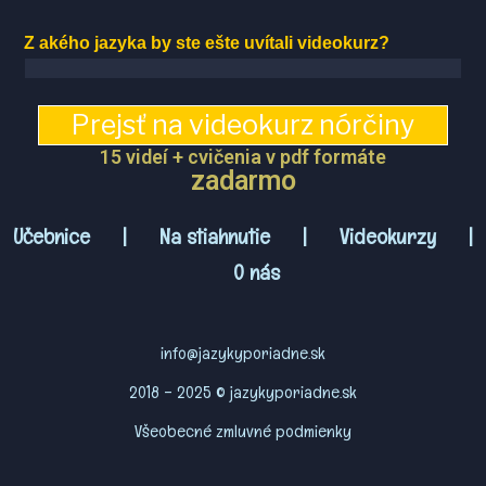
Z akého jazyka by ste ešte uvítali videokurz?
Prejsť na videokurz nórčiny
15 videí + cvičenia v pdf formáte
zadarmo
Učebnice
|
Na stiahnutie
|
Videokurzy
|
O nás
info@jazykyporiadne.sk
2018 – 2025 © jazykyporiadne.sk
Všeobecné zmluvné podmienky