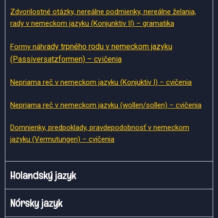
Zdvorilostné otázky, nereálne podmienky, nereálne želania,
rady v nemeckom jazyku (Konjunktiv II) – gramatika
ady trpného rodu v nemeckom jazyku
Formy náhr
(Passiversatzformen) – cvičenia
Nepriama reč v nemeckom jazyku (Konjuktiv I) – cvičenia
Nepriama reč v nemeckom jazyku (wollen/sollen) – cvičenia
Domnienky, predpoklady, pravdepodobnosť v nemeckom
jazyku (Vermutungen) – cvičenia
Holandský jazyk
Nórsky jazyk