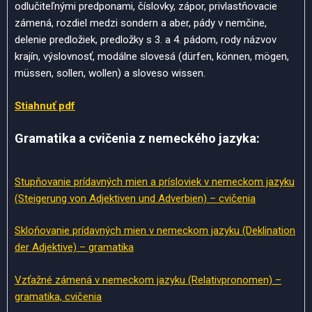
odlučiteľnými predponami, číslovky, zápor, privlastňovacie
zámená, rozdiel medzi sondern a aber, pády v nemčine,
delenie predložiek, predložky s 3. a 4. pádom, rody názvov
krajín, výslovnosť, modálne slovesá (dürfen, können, mögen,
müssen, sollen, wollen) a sloveso wissen.
Stiahnuť pdf
Gramatika a cvičenia z nemeckého jazyka:
Stupňovanie prídavných mien a prísloviek v nemeckom jazyku
(Steigerung von Adjektiven und Adverbien) – cvičenia
Skloňovanie prídavných mien v nemeckom jazyku (Deklination
der Adjektive) – gramatika
Vzťažné zámená v nemeckom jazyku (Relativpronomen) –
gramatika, cvičenia